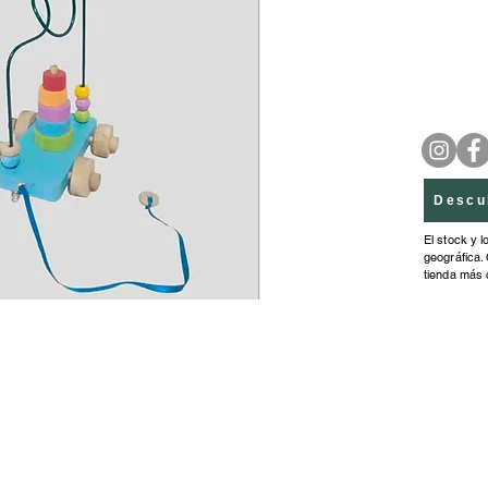
Descu
El stock y l
geográfica. 
tienda más 