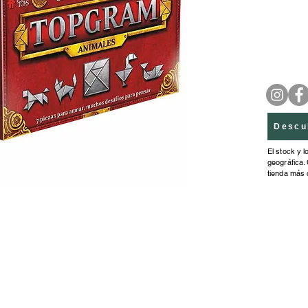
4.10cm.
25.80c
Descu
El stock y l
geográfica. 
tienda más 