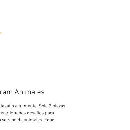
s
ram Animales
 desafio a tu mente. Solo 7 piezas
nsar. Muchos desafios para
La version de animales. Edad
dada + 6 años. Medidas: Altura: