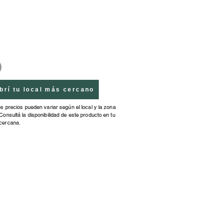
 Ancho: 15.00cm. Profundidad:
m.
brí tu local más cercano
os precios pueden variar según el local y la zona
Consultá la disponibilidad de este producto en tu
cercana.