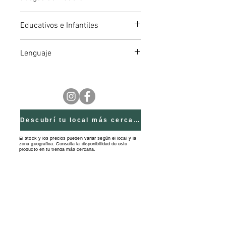
asociación, desarrollo del lenguaje
e incorporación de vocabulario.
Educativos e Infantiles
Medidas Caja: 24,5x11,5x8,4cm
Lenguaje
Descubrí tu local más cercano
El stock y los precios pueden variar según el local y la
zona geográfica. Consultá la disponibilidad de este
producto en tu tienda más cercana.