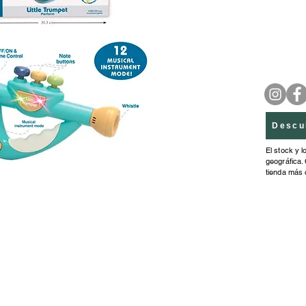
Descu
El stock y l
geográfica. 
tienda más 