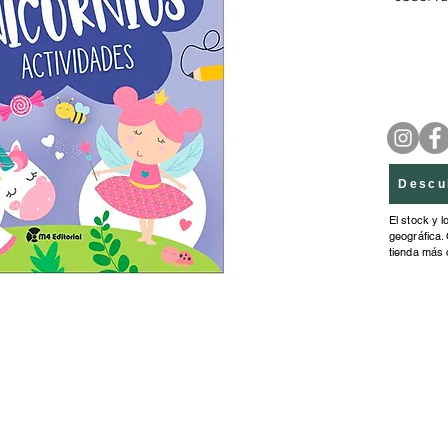
entre o
aprende
dando la
formar 
fant�st
mires ha
Descu
El stock y l
geográfica. 
tienda más 