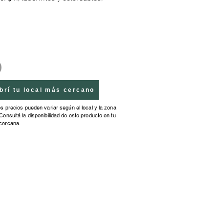
tros muchos. Disfruta mientras 
s y comprueba las soluciones 
 vuelta al libro: si quieres 
parte del universo de estos seres 
icos, haz como ellos. �No las 
sta el final!
brí tu local más cercano
os precios pueden variar según el local y la zona
Consultá la disponibilidad de este producto en tu
cercana.