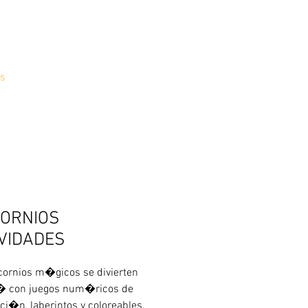
s
CORNIOS
IVIDADES
cornios m�gicos se divierten 
� con juegos num�ricos de 
ci�n, laberintos y coloreables, 