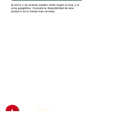
El stock y los precios pueden variar según el local y la
zona geográfica. Consultá la disponibilidad de este
producto en tu tienda más cercana.
Tiendas
Franquicias