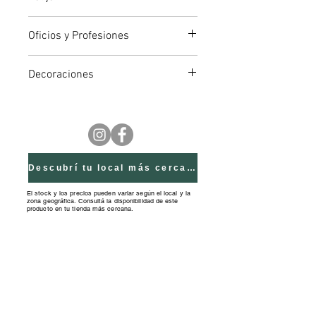
Cintas para decoración. Colita de
pelo. Ruleros. Mechas de colores.
Oficios y Profesiones
Hebillas,clips. Brillo en gel
Decoraciones
Descubrí tu local más cercano
El stock y los precios pueden variar según el local y la
zona geográfica. Consultá la disponibilidad de este
producto en tu tienda más cercana.