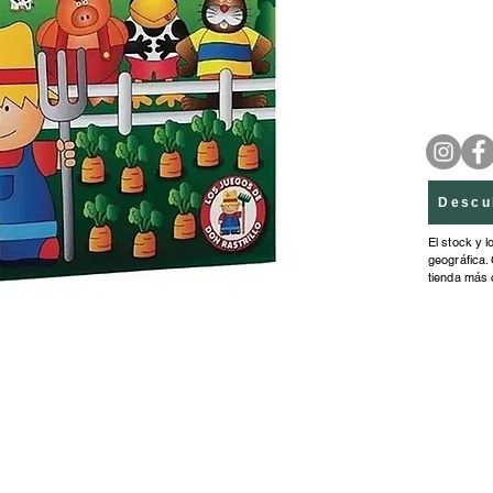
Descu
El stock y l
geográfica. 
tienda más 